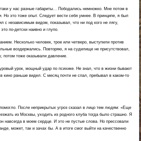
е-таки у нас разные габариты… Пободались немножко. Мне потом в
 Но это тоже опыт. Следует вести себя умнее. В принципе, я был
л с независимым видом, показывал, что ни под кого не лягу,
это по-детски наивно и глупо.
ранием. Несколько человек, трое или четверо, выступили против
альные воздержались. Повторяю, я на судилище не присутствовал,
ну, потом тоже оказывали давление.
уровый урок, мощный удар по психике. Не знал, что в жизни бывают
 в кино раньше видел. С месяц почти не спал, пребывал в каком-то
 помогло. После неприкрытых угроз сказал в лицо тем людям: «Еще
уезжать из Москвы, уходить из родного клуба тогда было страшно. Я
он навсегда в моем сердце. И это не пустые слова. Но прессовали
нде, может, так и зачах бы. А в итоге смог выйти на качественно