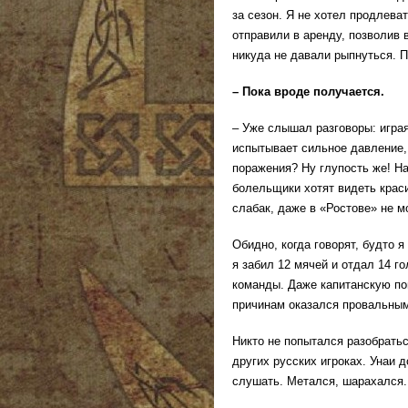
за сезон. Я не хотел продлеват
отправили в аренду, позволив
никуда не давали рыпнуться. 
– Пока вроде получается.
– Уже слышал разговоры: играя
испытывает сильное давление, 
поражения? Ну глупость же! На
болельщики хотят видеть краси
слабак, даже в «Ростове» не 
Обидно, когда говорят, будто 
я забил 12 мячей и отдал 14 г
команды. Даже капитанскую по
причинам оказался провальным
Никто не попытался разобратьс
других русских игроках. Унаи 
слушать. Метался, шарахался.