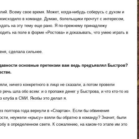
лий. Всему свое время. Может, когда-нибудь соберусь с духом и
происходило в команде. Думаю, болельщики прочтут с интересом,
ждать на эту тему еще рано. Я по-прежнему принадлежу
одить на поле в форме «Ростова» и доказывать, что умею играть в
еня, сделала сильнее.
 давности основные претензии вам ведь предъявлял Быстров?
встве.
яли, ничего конкретного в лицо не сказали, а потом провели
е речь шла обо всем: и о пропаже денег у Быстрова, и что кто-то из
з клуба в СМИ. Якобы это делал я.
ез полтора года вернули в «Спартак». Если бы обвинения
ости, неужели «крысу» взяли бы обратно в команду? Значит, были
бу в определенном свете. К сожалению, на каком-то этапе им это