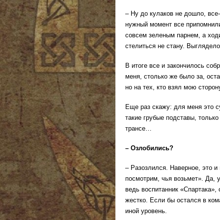
– Ну до кулаков не дошло, вс
нужный момент все припомнили.
совсем зеленым парнем, а ходи
стелиться не стану. Выглядело 
В итоге все и закончилось соб
меня, столько же было за, ост
но на тех, кто взял мою сторо
Еще раз скажу: для меня это с
такие грубые подставы, только
трансе…
– Озлобились?
– Разозлился. Наверное, это и
посмотрим, чья возьмет». Да, 
ведь воспитанник «Спартака», 
жестко. Если бы остался в кома
иной уровень.