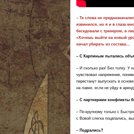
– Те слова не предназначали
извинился, но я и в глаза м
беседовали с тренером, в ли
«Хочешь выйти на новый уро
начал убирать из состава…
– С Карпиным пытались объ
– И сколько раз! Без толку. У
чувствовал напряжение, поним
перестанут выпускать в основе
на лавке, если не уйду в аренд
– С партнерами конфликты 
– По-крупному только с Быстр
с Вовой слегка поцапались, в
– Подрались?