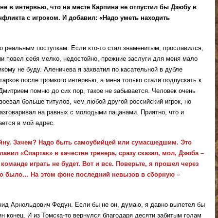
не в интервью, что на месте Карпина не отпустил бы Дзюбу в
нфликта с игроком. И добавил: «Надо уметь находить
о реальным поступкам. Если кто-то стал знаменитым, прославился,
и повел себя мелко, недостойно, прежние заслуги для меня мало
никому не буду. Аленичева я захватил по касательной в дубле
тарков после громкого интервью, а меня только стали подпускать к
Дмитрием помню до сих пор, такое не забывается. Человек очень
воевал больше титулов, чем любой другой российский игрок, но
разговаривал на равных с молодыми пацанами. Приятно, что и
ется в мой адрес.
йну. Зачем? Надо быть самоубийцей или сумасшедшим. Это
лавил «Спартак» в качестве тренера, сразу сказал, мол, Дзюба –
команде играть не будет. Вот и все. Поверьте, я прошел через
го было… На этом фоне последний невызов в сборную –
ид Арнольдович Федун. Если бы не он, думаю, я давно вылетел бы
ин конец. И из Томска-то вернулся благодаря десяти забитым голам