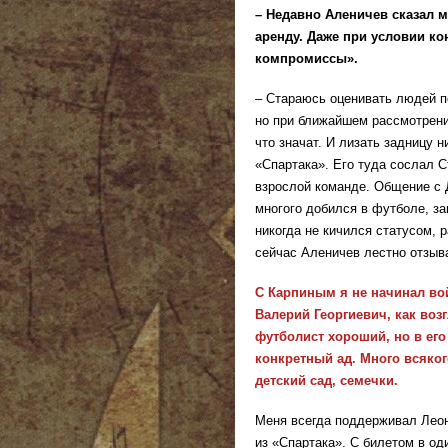
– Недавно Аленичев сказал м
аренду. Даже при условии ко
компромиссы».
– Стараюсь оценивать людей п
но при ближайшем рассмотрени
что значат. И лизать задницу 
«Спартака». Его туда сослал С
взрослой команде. Общение с 
многого добился в футболе, за
никогда не кичился статусом, 
сейчас Аленичев лестно отзыва
С Карпиным я не начинал во
Валерий Георгиевич, как возг
футболист хороший, но в его 
конкретный ад. Много всяко
детский сад, семечки.
Меня всегда поддерживал Леон
из «Спартака». С билетом в од