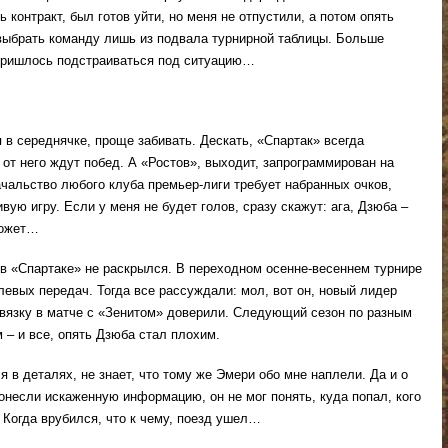
ь контракт, был готов уйти, но меня не отпустили, а потом опять
 выбрать команду лишь из подвала турнирной таблицы. Больше
Пришлось подстраиваться под ситуацию…
 в середнячке, проще забивать. Дескать, «Спартак» всегда
от него ждут побед. А «Ростов», выходит, запрограммирован на
чальство любого клуба премьер-лиги требует набранных очков,
вую игру. Если у меня не будет голов, сразу скажут: ага, Дзюба –
может…
я в «Спартаке» не раскрылся. В переходном осенне-весеннем турнире
олевых передач. Тогда все рассуждали: мол, вот он, новый лидер
вязку в матче с «Зенитом» доверили. Следующий сезон по разным
 – и все, опять Дзюба стал плохим.
я в деталях, не знает, что тому же Эмери обо мне наплели. Да и о
донесли искаженную информацию, он не мог понять, куда попал, кого
 Когда врубился, что к чему, поезд ушел…