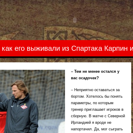
 как его выживали из Спартака Карпин
– Тем не менее остался у
вас осадочек?
– Неприятно оставаться за
бортом. Хотелось бы понять
параметры, по которым
тренер приглашает игроков в
сборную. В матче с Северной
Ирландией я вроде не
напортачил. Да, мог сыграть