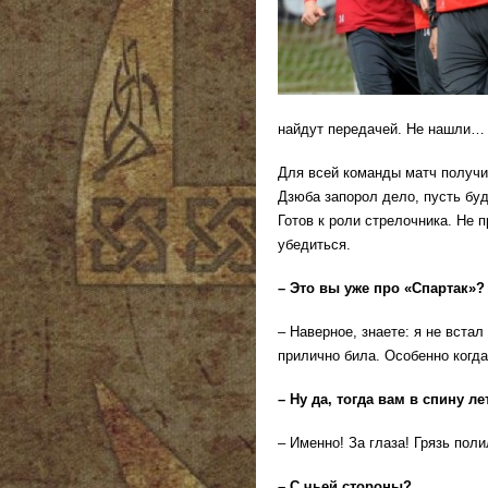
найдут передачей. Не нашли…
Для всей команды матч получи
Дзюба запорол дело, пусть буд
Готов к роли стрелочника. Не 
убедиться.
– Это вы уже про «Спартак»?
– Наверное, знаете: я не вста
прилично била. Особенно когда
– Ну да, тогда вам в спину л
– Именно! За глаза! Грязь пол
– С чьей стороны?