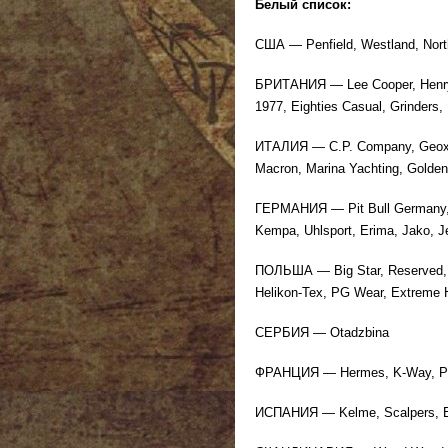
Белый список:
США — Penfield, Westland, North
БРИТАНИЯ — Lee Cooper, Henry L
1977, Eighties Casual, Grinders,
ИТАЛИЯ — C.P. Company, Geox, E
Macron, Marina Yachting, Golden
ГЕРМАНИЯ — Pit Bull Germany, Th
Kempa, Uhlsport, Erima, Jako, J
ПОЛЬША — Big Star, Reserved, C
Helikon-Tex, PG Wear, Extreme
СЕРБИЯ — Otadzbina
ФРАНЦИЯ — Hermes, K-Way, Pyr
ИСПАНИЯ — Kelme, Scalpers, E