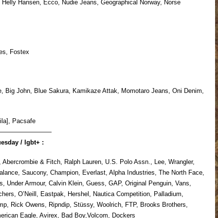
ly Hansen, Ecco, Nudie Jeans, Geographical Norway, Norse
es, Fostex
 Big John, Blue Sakura, Kamikaze Attak, Momotaro Jeans, Oni Denim,
a], Pacsafe
—————————
uesday / lgbt+ :
 Abercrombie & Fitch, Ralph Lauren, U.S. Polo Assn., Lee, Wrangler,
lance, Saucony, Champion, Everlast, Alpha Industries, The North Face,
es, Under Armour, Calvin Klein, Guess, GAP, Original Penguin, Vans,
ers, O’Neill, Eastpak, Hershel, Nautica Competition, Palladium,
mp, Rick Owens, Ripndip, Stüssy, Woolrich, FTP, Brooks Brothers,
erican Eagle, Avirex, Bad Boy,Volcom, Dockers