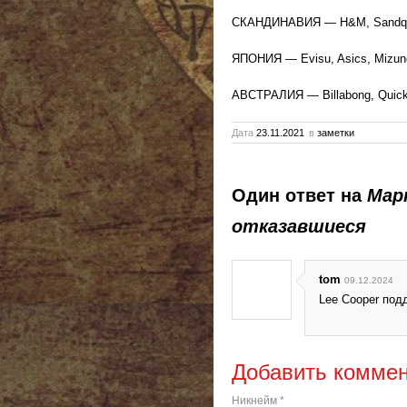
СКАНДИНАВИЯ — H&M, Sandqvist
ЯПОНИЯ — Evisu, Asics, Mizuno,
АВСТРАЛИЯ — Billabong, Quicks
Дата
23.11.2021
в
заметки
Один ответ на
Мар
отказавшиеся
tom
09.12.2024
Lee Cooper подд
Добавить комме
Никнейм
*