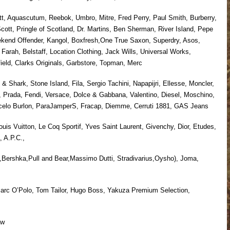
Aquascutum, Reebok, Umbro, Mitre, Fred Perry, Paul Smith, Burberry,
cott, Pringle of Scotland, Dr. Martins, Ben Sherman, River Island, Pepe
kend Offender, Kangol, Boxfresh,One True Saxon, Superdry, Asos,
Farah, Belstaff, Location Clothing, Jack Wills, Universal Works,
field, Clarks Originals, Garbstore, Topman, Merc
hark, Stone Island, Fila, Sergio Tachini, Napapijri, Ellesse, Moncler,
i, Prada, Fendi, Versace, Dolce & Gabbana, Valentino, Diesel, Moschino,
celo Burlon, ParaJamperS, Fracap, Diemme, Cerruti 1881, GAS Jeans
 Vuitton, Le Coq Sportif, Yves Saint Laurent, Givenchy, Dior, Etudes,
 A.P.C.,
ershka,Pull and Bear,Massimo Dutti, Stradivarius,Oysho), Joma,
 O’Polo, Tom Tailor, Hugo Boss, Yakuza Premium Selection,
aw