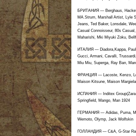
БРИТАНИЯ — Berghaus, Hackett, 
MA.Strum, Marshall Artist, Lyle S
Jeans, Ted Baker, Lonsdale, Wee
Casual Connoisseur, 80s Casual, 
Maharishi, Mki Miyuki Zoku, Bell
ИТАЛИЯ — Diadora,Kappa, Paul & S
Gucci, Armani, Cavalli, Trussard
Miu Miu, Superga, Ray Ban, Mar
ФРАНЦИЯ — Lacoste, Kenzo, Louis
Maison Kitsune, Maison Margiela,
ИСПАНИЯ — Inditex Group(Zara,B
Springfield, Mango, Man 1924
ГЕРМАНИЯ — Adidas, Puma, Marc
Wemoto, Olymp, Jack Wolfskin
ГОЛЛАНДИЯ — C&A, G-Star R