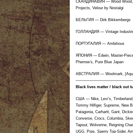
СКАНДИНАВИЯ — Wood Wood, Hel
Projects, Velour by Nostalgi
БЕЛЬГИЯ — Dirk Bikkembergs
ГОЛЛАНДИЯ — Vintage Industri
ПОРТУГАЛИЯ — Ambitious
ЯПОНИЯ — Edwin, Master-Piece,
Pherrow’s, Pure Blue Japan
АВСТРАЛИЯ — Woolmark, [Aquil
——————————————
Black lives matter / black out t
США — Nike, Levi’s, Timberland,
Tommy Hilfiger, Supreme, New Ba
Patagonia, Carhartt, Gant, Dicki
Converse, Crocs, Columbia, Skech
Tapout, Wolverine, Reigning Cha
UGG, Prps, Sperry Top-Sider, Am