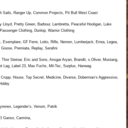
 Sails, Ranger Up, Common Projects, Pit Bull West Coast
loyd, Pretty Green, Barbour, Lambretta, Peaceful Hooligan, Luke
 Passenger Clothing, Dunlop, Warrior Clothing
semplare, GF Ferre, Lotto, Rifle, Nemen, Lumberjack, Errea, Legea,
 Goose, Premiata, Replay, Serafini
or Steinar, Eric and Sons, Ansgar Aryan, Brandit, s.Oliver, Mustang,
et Lag, Label 23, Max Fuchs, Mil-Tec, Surplus, Hanwag
ropp, House, Top Secret, Medicine, Diverse, Doberman’s Aggressive,
 Hobby
enex, Legender’s, Venum, Patrik
l Ganso, Carmina,