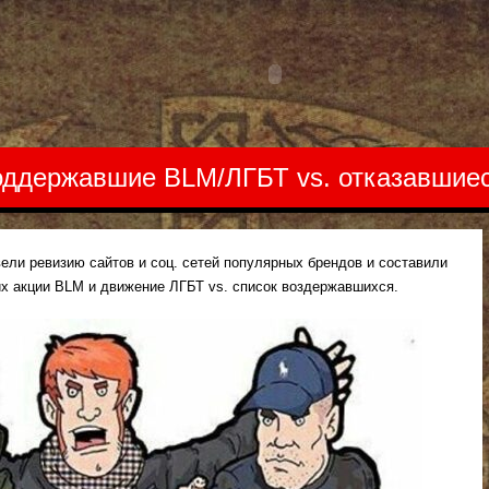
оддержавшие BLM/ЛГБТ vs. отказавшие
ли ревизию сайтов и соц. сетей популярных брендов и составили
х акции BLM и движение ЛГБТ vs. список воздержавшихся.