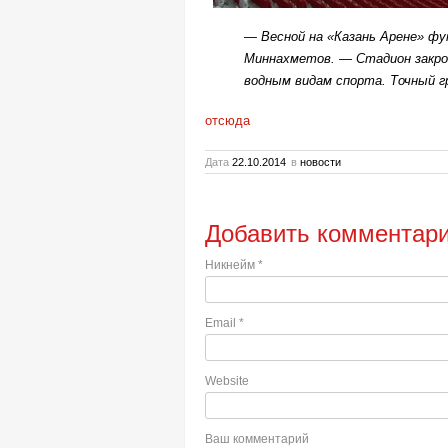
— Весной на «Казань Арене» ф
Миннахметов. — Стадион закро
водным видам спорта. Точный г
отсюда
Дата
22.10.2014
в
новости
Добавить комментар
Никнейм
*
Email
*
Website
Ваш комментарий